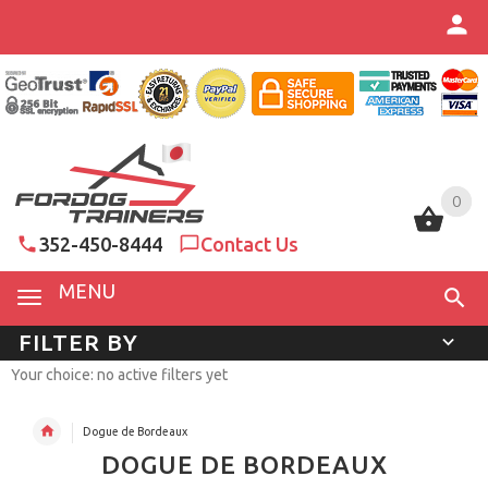
0
0
352-450-8444
Contact Us
MENU
FILTER BY
Your choice: no active filters yet
Dogue de Bordeaux
DOGUE DE BORDEAUX