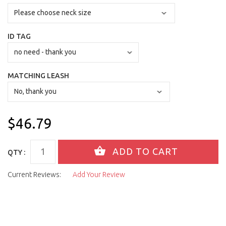
ID TAG
MATCHING LEASH
$46.79
QTY :
Current Reviews:
Add Your Review