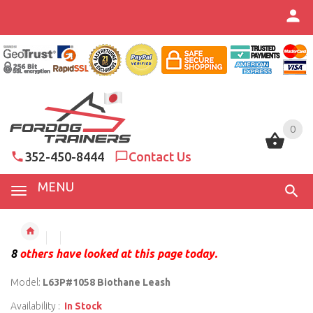
0
0
352-450-8444
Contact Us
MENU
8
others have looked at this page today.
Model:
L63P#1058 Biothane Leash
Availability :
In Stock