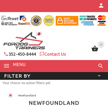
0
0
352-450-8444
Contact Us
MENU
FILTER BY
Your choice: no active filters yet
Newfoundland
NEWFOUNDLAND