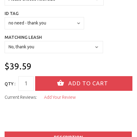
ID TAG
MATCHING LEASH
$39.59
QTY :
Current Reviews:
Add Your Review