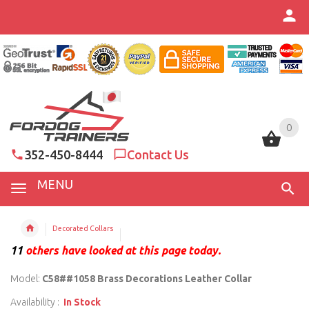
0
0
352-450-8444
Contact Us
MENU
Decorated Collars
11
others have looked at this page today.
Model:
C58##1058 Brass Decorations Leather Collar
Availability :
In Stock