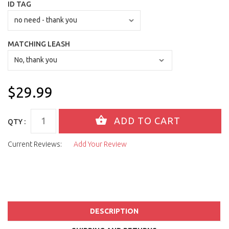
ID TAG
MATCHING LEASH
$29.99
QTY :
Current Reviews:
Add Your Review
DESCRIPTION