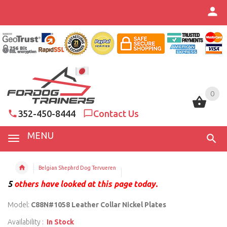
0
0
352-450-8444
Contact Us
MENU
Belgian Shephrd Dog Tervueren
5
others have looked at this page today.
Model:
C88N#1058 Leather Collar Nickel Plates
Availability :
In Stock