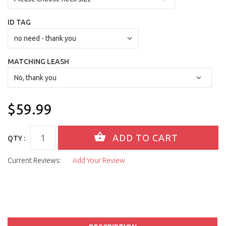
ID TAG
MATCHING LEASH
$59.99
QTY :
Current Reviews:
Add Your Review