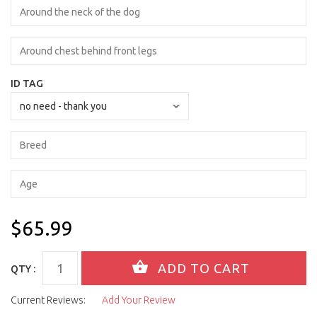
ID TAG
$65.99
QTY :
Current Reviews:
Add Your Review