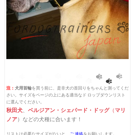
注：
犬用首輪
を買う前に、是非犬の首回りをちゃんと測ってくだ
さい。サイズをページの上にある適当なド ロップダウンリスト
に選んでください。
秋田犬
ベルジアン・シェパード・ドッグ
マリ
、
（
ノア
）などの犬種に合います！
リストは必要なサイズがないと、
ご 連絡
をお願いします。