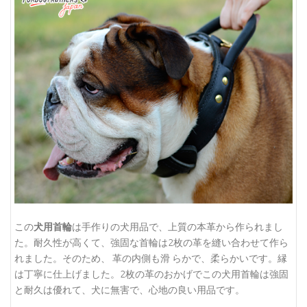
この
犬用首輪
は手作りの犬用品で、上質の本革から作られまし
た。耐久性が高くて、強固な首輪は2枚の革を縫い合わせて作ら
れました。そのため、 革の内側も滑 らかで、柔らかいです。縁
は丁寧に仕上げました。2枚の革のおかげでこの犬用首輪は強固
と耐久は優れて、犬に無害で、心地の良い用品です。