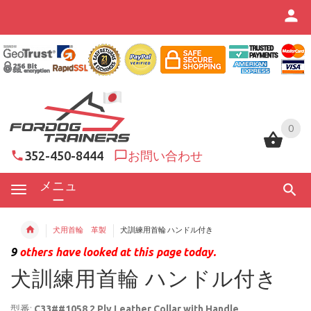
0
0
352-450-8444
お問い合わせ
メニュ
ー
犬用首輪 革製
犬訓練用首輪 ハンドル付き
9
others have looked at this page today.
犬訓練用首輪 ハンドル付き
型番:
C33##1058 2 Ply Leather Collar with Handle