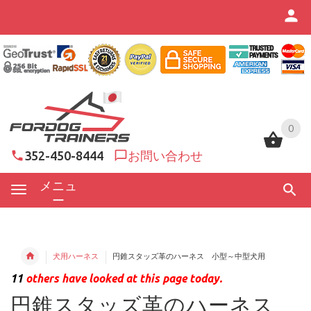
0
0
352-450-8444
お問い合わせ
メニュ
ー
犬用ハーネス
円錐スタッズ革のハーネス 小型～中型犬用
11
others have looked at this page today.
円錐スタッズ革のハーネス