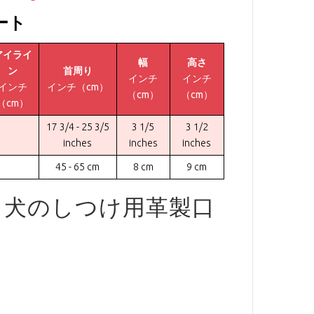
ート
アイライ
幅
高さ
ン
首周り
インチ
インチ
インチ
インチ（cm）
（cm）
（cm）
（cm）
17 3/4 - 25 3/5
3 1/5
3 1/2
inches
inches
inches
45 - 65 cm
8 cm
9 cm
・犬のしつけ用革製口