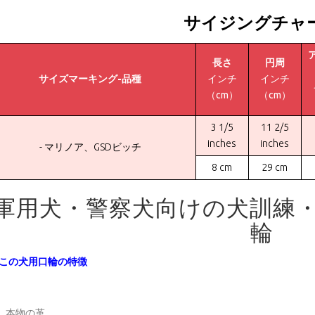
サイジングチャ
長さ
円周
サイズマーキング-品種
インチ
インチ
（cm）
（cm）
3 1/5
11 2/5
inches
inches
- マリノア、GSDビッチ
8 cm
29 cm
軍用犬・警察犬向けの犬訓練
輪
この犬用口輪の特徴
本物の革