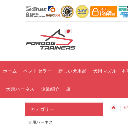
ホーム
ベストセラー
新しい犬用品
犬用マズル 本
犬用ハーネス
企業紹介
店
犬
カテゴリー
犬用ハーネス