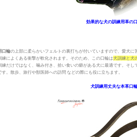
効果的な犬の訓練用革の
用口輪
の上部に柔らかいフェルトの裏打ちが付いていますので、愛犬に
訓練によくある衝撃が軟化されます。そのため、この口輪は
犬訓練と犬
訓練だけではなく、噛み付き、拾い食いの癖がある犬に最適です。そし
です。散歩、旅行や獣医師への訪問 などの際にも役に立ちます。
犬訓練用丈夫な本革口