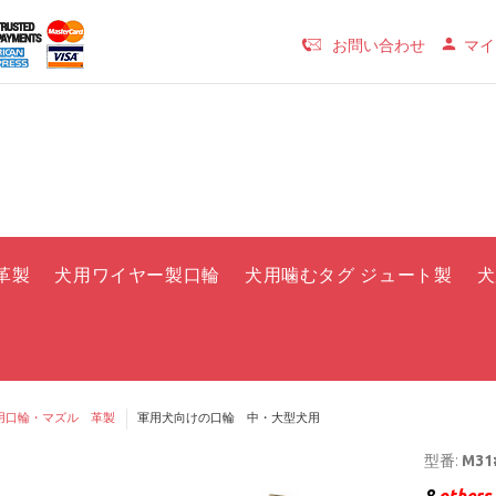
お問い合わせ
マイ
革製
犬用ワイヤー製口輪
犬用噛むタグ ジュート製
犬
用口輪・マズル 革製
軍用犬向けの口輪 中・大型犬用
型番:
M31#
8
others 