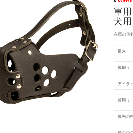
軍用
犬用
在庫の個数