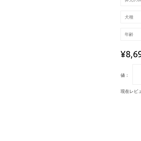
¥8,6
値：
現在レビュ