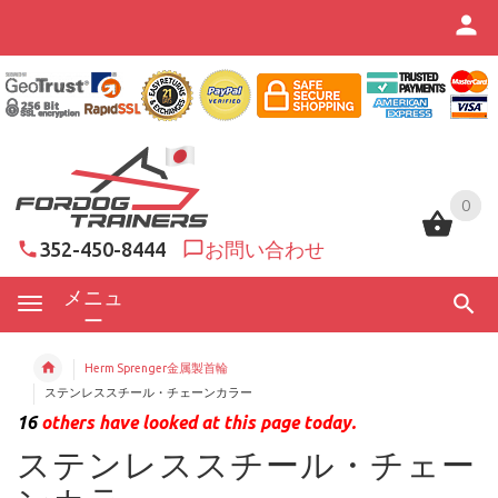
0
0
352-450-8444
お問い合わせ
メニュ
ー
Herm Sprenger金属製首輪
ステンレススチール・チェーンカラー
16
others have looked at this page today.
ステンレススチール・チェー