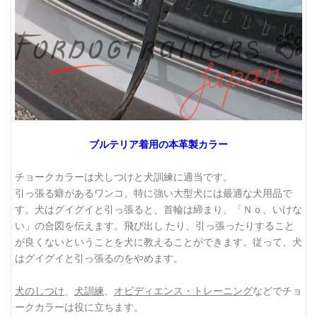
ブルテリア着用の本革製カラー
チョークカラーは犬しつけと犬訓練に適当です。
引っ張る癖があるワンコ、特に強い大型犬には最適な犬用品で
す。犬はグイグイと引っ張ると、首輪は締まり、「Ｎｏ、いけな
い」の合図を伝えます。飛び出し たり、引っ張ったりすること
が良くないということを犬に教えることができます。従って、犬
はグイグイと引っ張るのをやめます。
犬のしつけ
、
犬訓練
、
オビディエンス・トレーニング
などでチョ
ークカラーは役に立ちます。