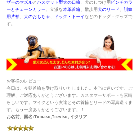
ザーのマズル
と
バスケット型犬の口輪
、犬のしつけ用
ピンチカラ
ーとチェーンカラー
、立派な
本革首輪
、散歩用
犬のリード
、
訓練
用片袖
、
犬のおもちゃ
、
ドッグ・トーイ
などのドッグ・グッズで
す。
お客様のレビュー
今日は。今朝首輪を受け取りいたしました。本当に速いです。ご
理解、ご対応ありがとうございます。カスタマーサポートも素晴
らしいです。マイクという友達とその首輪とリードの写真送りま
す。もう一度ありがとうございます。！
お名前、国名:Tomaso,Treviso, イタリア