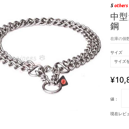
5
others 
中型
鋼
在庫の個数
サイズ
¥10,
値：
現在レビュ