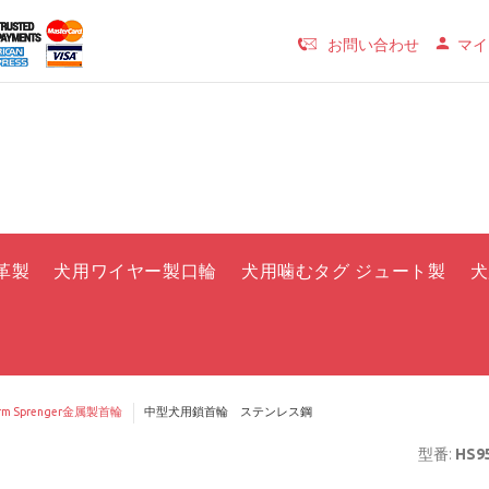
お問い合わせ
マイ
革製
犬用ワイヤー製口輪
犬用噛むタグ ジュート製
犬
rm Sprenger金属製首輪
中型犬用鎖首輪 ステンレス鋼
型番:
HS95