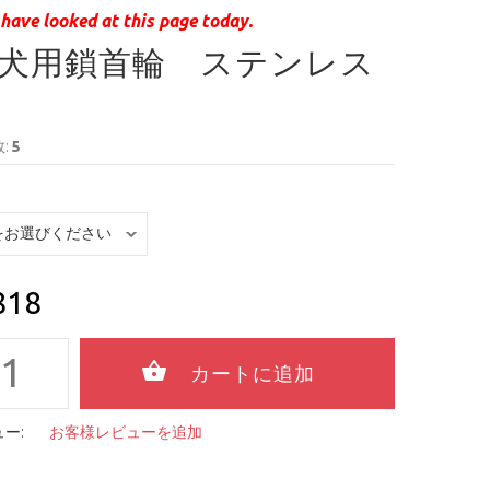
have looked at this page today.
犬用鎖首輪 ステンレス
:
5
818
ー:
お客様レビューを追加