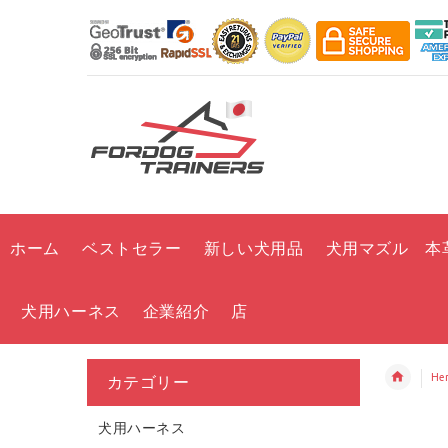
ホーム
ベストセラー
新しい犬用品
犬用マズル 本
犬用ハーネス
企業紹介
店
He
カテゴリー
犬用ハーネス