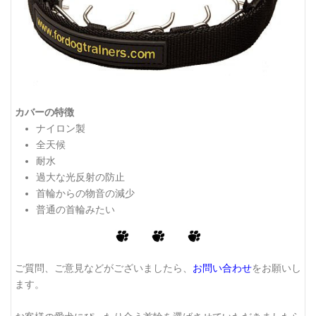
カバーの特徴
ナイロン製
全天候
耐水
過大な光反射の防止
首輪からの物音の減少
普通の首輪みたい
ご質問、ご意見などがございましたら、
お問い合わせ
をお願いし
ます。