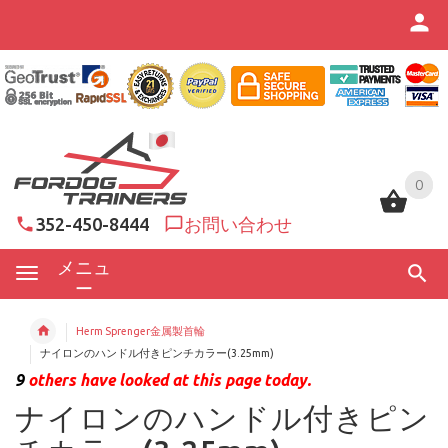
0
0
352-450-8444
お問い合わせ
メニュ
ー
Herm Sprenger金属製首輪
ナイロンのハンドル付きピンチカラー(3.25mm)
9
others have looked at this page today.
ナイロンのハンドル付きピン