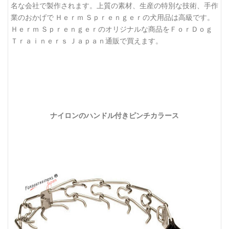
名な会社で製作されます。上質の素材、生産の特別な技術、手作
業のおかげで Ｈｅｒｍ Ｓｐｒｅｎｇｅｒの犬用品は高級です。
Ｈｅｒｍ Ｓｐｒｅｎｇｅｒのオリジナルな商品をＦｏｒＤｏｇ
Ｔｒａｉｎｅｒｓ Ｊａｐａｎ通販で買えます。
ナイロンのハンドル付きピンチカラース