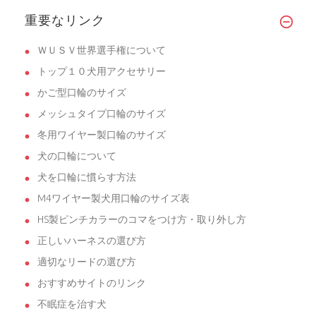
若い犬に噛み方を教えるには、袖の動き
重要なリンク
が...
ＷＵＳＶ世界選手権について
トップ１０犬用アクセサリー
かご型口輪のサイズ
メッシュタイプ口輪のサイズ
冬用ワイヤー製口輪のサイズ
犬の口輪について
犬を口輪に慣らす方法
M4ワイヤー製犬用口輪のサイズ表
HS製ピンチカラーのコマをつけ方・取り外し方
正しいハーネスの選び方
適切なリードの選び方
おすすめサイトのリンク
不眠症を治す犬