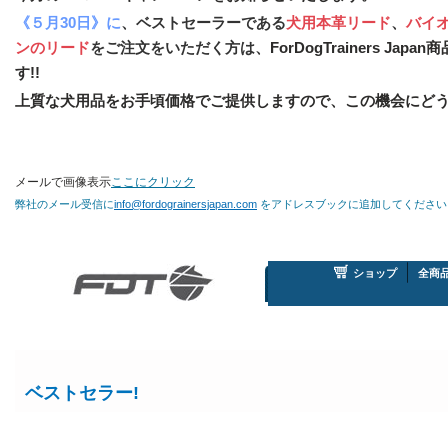
《５月30日》に
、ベストセーラーである
犬用本革リード
、
バイ
ンのリード
をご注文をいただく方は、
ForDogTrainers Jap
す!!
上質な犬用品をお手頃価格でご提供しますので、この機会にどう
メールで画像表示
ここにクリック
弊社のメール受信に
info@fordograinersjapan.com
をアドレスブックに追加してください
ショップ
全商
ベストセラー!