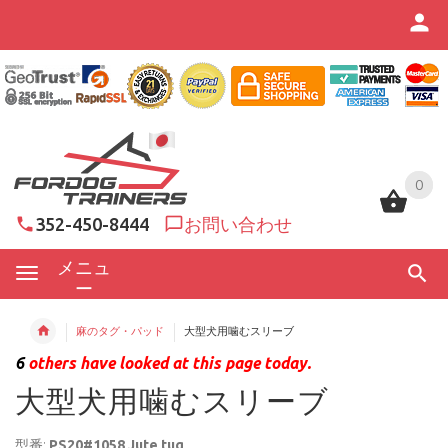
0
0
352-450-8444
お問い合わせ
メニュ
ー
麻のタグ・パッド
大型犬用噛むスリーブ
6
others have looked at this page today.
大型犬用噛むスリーブ
型番:
PS20#1058 Jute tug