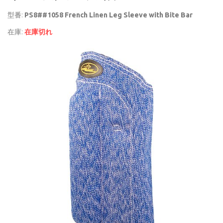
型番:
PS8##1058 French Linen Leg Sleeve with Bite Bar
在庫:
在庫切れ