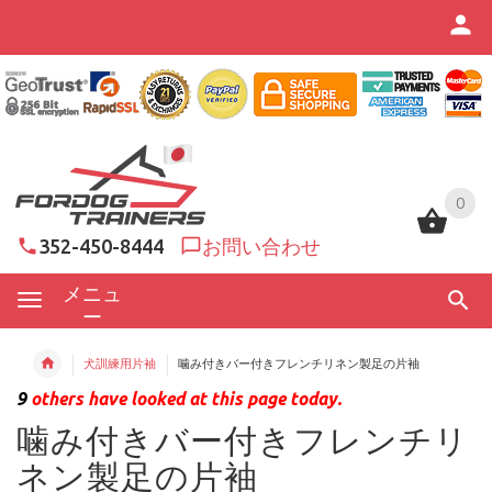
0
0
352-450-8444
お問い合わせ
メニュ
ー
犬訓練用片袖
噛み付きバー付きフレンチリネン製足の片袖
9
others have looked at this page today.
噛み付きバー付きフレンチリ
ネン製足の片袖