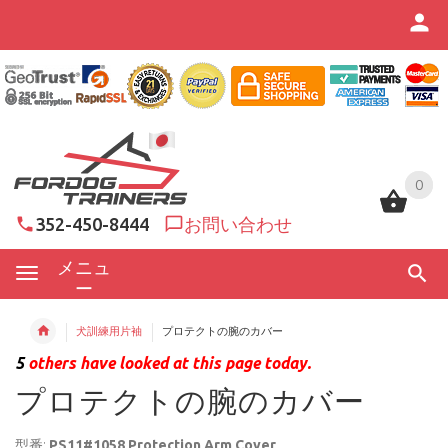
0
0
352-450-8444
お問い合わせ
メニュ
ー
犬訓練用片袖
プロテクトの腕のカバー
5
others have looked at this page today.
プロテクトの腕のカバー
型番:
PS11#1058 Protection Arm Cover