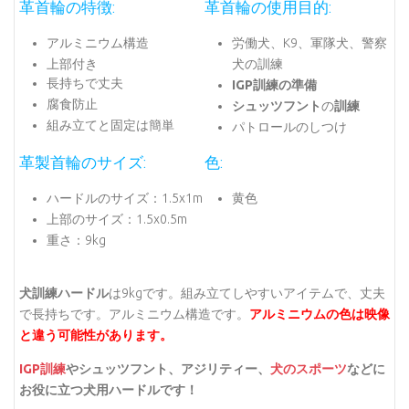
革首輪の特徴:
革首輪の使用目的:
アルミニウム構造
労働犬、K9、軍隊犬、警察
上部付き
犬の訓練
長持ちで丈夫
IGP訓練の準備
腐食防止
シュッツフント
の
訓練
組み立てと固定は簡単
パトロールのしつけ
革製首輪のサイズ:
色:
ハードルのサイズ：1.5x1m
黄色
上部のサイズ：1.5x0.5m
重さ：9kg
犬訓練ハードル
は9kgです。組み立てしやすいアイテムで、丈夫
で長持ちです。アルミニウム構造です。
アルミニウムの色は映像
と違う可能性があります。
IGP訓練
やシュッツフント、アジリティー、
犬のスポーツ
などに
お役に立つ犬用ハードルです！