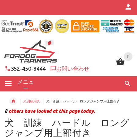
0
0
352-450-8444
お問い合わせ
メニュ
ー
犬訓練用具
犬 訓練 ハードル ロングジャンプ用上部付き
8
others have looked at this page today.
犬 訓練 ハードル ロング
ジャンプ用上部付き