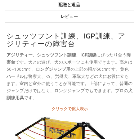
配送と返品
レビュー
シュッツフント訓練、IGP訓練、ア
ジリティーの障害台
アジリティー
、
シュッツフント訓練
、
IGP訓練
にぴったり合う
障
害台
です。犬との遊び、犬のスポーツにも使用できます。高さは
50−100cmで、
ロングジャンプ
用の上部の幅が50cmです。黄色
ハードル
は警察犬、K9、労働犬、軍隊犬などの犬にお役に立ち
ます。室内と室外に使うことが可能です。上部によって、普通の
ジャンプだけではなく、ロングジャンプでもできます。プロの
犬
訓練用具
です。
クリックで拡大表示