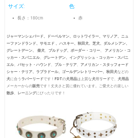
サイズ:
色:
長さ：180cm
赤
ジャーマンシェパード、ドーベルマン、ロットワイラー、マリノア、ニュ
ーファンドランド、サモエド 、ハスキー、秋田犬、芝犬、ダルメシアン、
柴犬
、
ブルドッグ、ボーダー・コリー
、
アメリカン・コ
グレートデーン、
ッカー・スパニエル
、
グレートデン、イングリッシュ・コッカー・スパニ
エル
、
バセット・ハウンド
、
ブル・テリア
、
アメリカン・スタッフォード
シャー・テリア
、ラブラドール、ゴールデンレトリーバー、秋田犬
などの
犬
に合う
ラバーリード
です！
FDT
の
犬用品
は上質な
犬
用
リード
で、
犬用品
メーカーからの
販売
です！丈夫さと質に優れています。ご愛犬との楽しい
散歩
、
レーニング
にぴったりです！