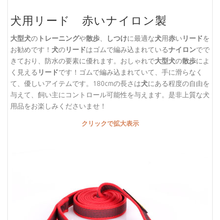
犬用リード 赤いナイロン製
大型犬
の
トレーニング
や
散歩
、
しつけ
に最適な
犬
用
赤
い
リード
を
お勧めです！
犬
の
リード
はゴムで編み込まれている
ナイロン
でで
きており、防水の要素に優れます。おしゃれで
大型犬
の
散歩
によ
く見える
リード
です！ゴムで編み込まれていて、手に滑らなく
て、優しいアイテムです。180cmの長さは
犬
にある程度の自由を
与えて、飼い主にコントロール可能性を与えます。是非上質な犬
用品をお楽しみくださいませ！
クリックで拡大表示