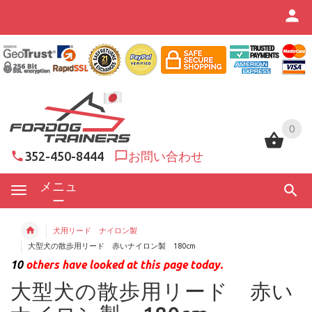
0
0
352-450-8444
お問い合わせ
メニュ
ー
犬用リード ナイロン製
大型犬の散歩用リード 赤いナイロン製 180cm
10
others have looked at this page today.
大型犬の散歩用リード 赤い