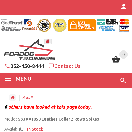
0
0
352-450-8444
Contact Us
MENU
Mastiff
6
others have looked at this page today.
Model:
S33##1058 Leather Collar 2 Rows Spikes
Availability :
In Stock