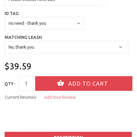
ID TAG
MATCHING LEASH
$39.59
QTY :
Current Reviews:
Add Your Review