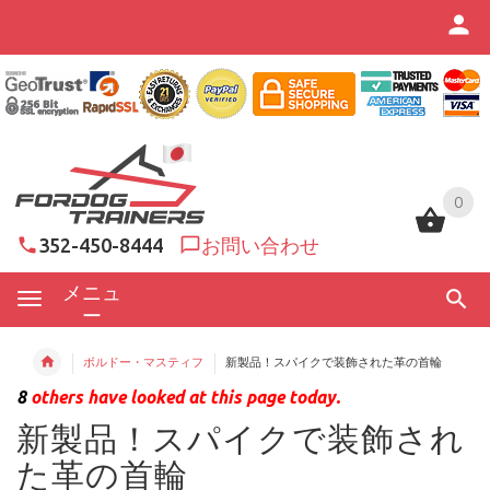
0
0
352-450-8444
お問い合わせ
メニュ
ー
ボルドー・マスティフ
新製品！スパイクで装飾された革の首輪
8
others have looked at this page today.
新製品！スパイクで装飾され
た革の首輪