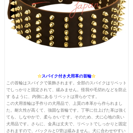
☆
スパイク付き犬用革の首輪
☆
この首輪はスパイクで装飾されます。全部のスパイクはリベット
でしっかりと固定されて、緩みません。怪我や毛切れなどを防止
す るように、内側にある リベットは滑らかです。
この犬用首輪は手作りの犬用品で、上質の本革から作られまし
た。耐久性が高くて、強固な首輪です。丁寧に仕上げた革は強く
ても、しなやかで、柔ら かいで す。そのため、犬に心地の良い
犬用品です。さらに、金具は丈夫で、リベットでしっかりと固定
されますので、バックルとD管は緩みません。犬に合わせやすい