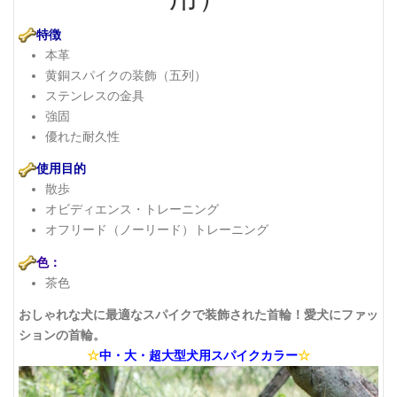
特徴
本革
黄銅スパイクの装飾（五列）
ステンレスの金具
強固
優れた耐久性
使用目的
散歩
オビディエンス・トレーニング
オフリード（ノーリード）トレーニング
色：
茶色
おしゃれな犬に最適なスパイクで装飾された首輪！愛犬にファッ
ションの首輪。
☆
中・大・超大型犬用スパイクカラー
☆