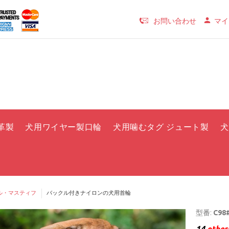
お問い合わせ
マイ
革製
犬用ワイヤー製口輪
犬用噛むタグ ジュート製
犬
ル・マスティフ
バックル付きナイロンの犬用首輪
型番:
C98#
14
others