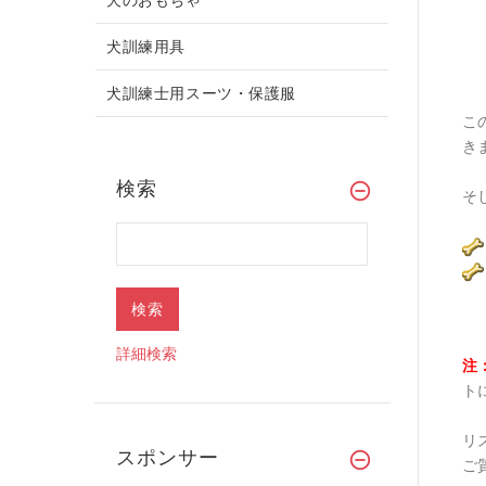
犬訓練用具
犬訓練士用スーツ・保護服
こ
き
検索
そ
詳細検索
注
ト
リ
スポンサー
ご