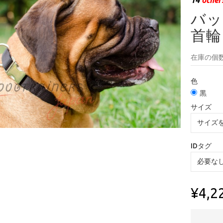
バッ
首輪
在庫の個数
色
黒
サイズ
IDタグ
¥4,2