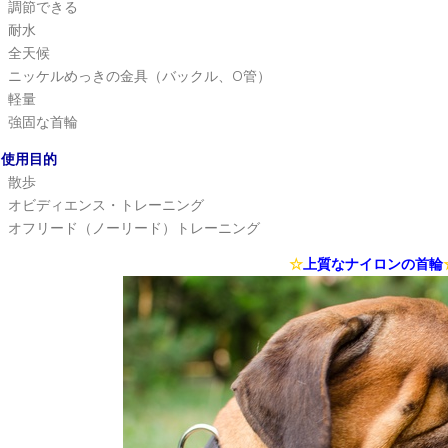
調節できる
耐水
全天候
ニッケルめっきの金具（バックル、O管）
軽量
強固な首輪
使用目的
散歩
オビディエンス・トレーニング
オフリード（ノーリード）トレーニング
☆
上質なナイロンの首輪