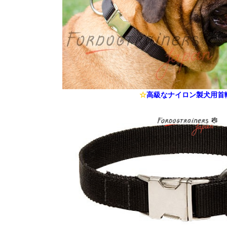
☆
高級なナイロン製犬用首