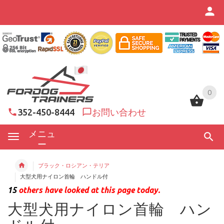
0
0
352-450-8444
お問い合わせ
メニュ
ー
ブラック・ロシアン・テリア
大型犬用ナイロン首輪 ハンドル付
15
others have looked at this page today.
大型犬用ナイロン首輪 ハン