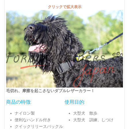
クリックで拡大表示
毛切れ、摩擦を起こさないダブルレザーカラー！
商品の特徴:
使用目的:
ナイロン製
大型犬 散歩
便利なハンドル付き
大型犬 訓練、しつけ
クイックリリースバックル