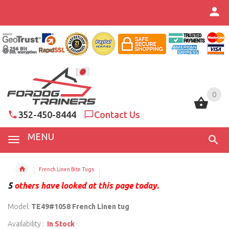
0
0
352-450-8444
Contact Us
MENU
French Linen Bite Tugs
5
others have looked at this page today.
Model:
TE49#1058 French Linen tug
Availability :
In Stock