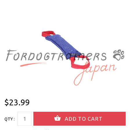
$23.99
QTY :