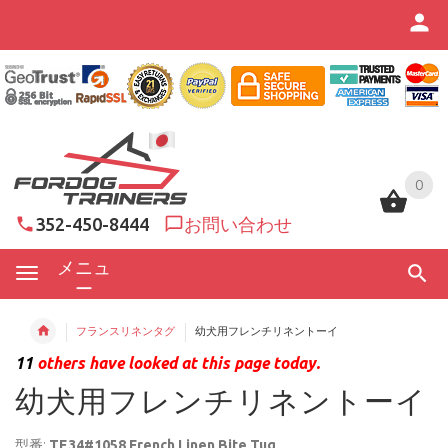
0
0
352-450-8444
お問い合わせ
メニュ
ー
フランスリネンタグ
幼犬用フレンチリネントーイ
11
others have looked at this page today.
幼犬用フレンチリネントーイ
型番:
TE34#1058 French Linen Bite Tug