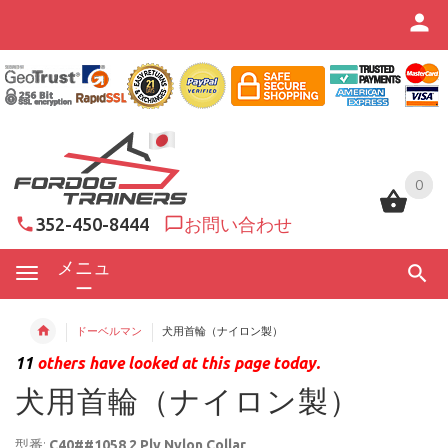
0
0
352-450-8444
お問い合わせ
メニュ
ー
ドーベルマン
犬用首輪（ナイロン製）
11
others have looked at this page today.
犬用首輪（ナイロン製）
型番:
C40##1058 2 Ply Nylon Collar