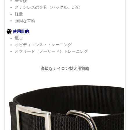
全天候
ステンレスの金具（バックル、D管）
軽量
強固な首輪
使用目的
散歩
オビディエンス・トレーニング
オフリード（ノーリード）トレーニング
高級なナイロン製犬用首輪