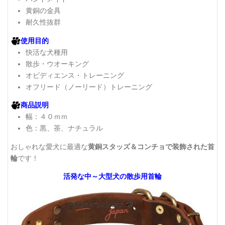
黄銅の金具
耐久性抜群
使用目的
快活な犬種用
散歩・ウオーキング
オビディエンス・トレーニング
オフリード（ノーリード）トレーニング
商品説明
幅：４０ｍｍ
色：黒、茶、ナチュラル
おしゃれな愛犬に最適な
黄銅スタッズ＆コンチョで装飾された首
輪
です！
活発な中～大型犬の散歩用首輪