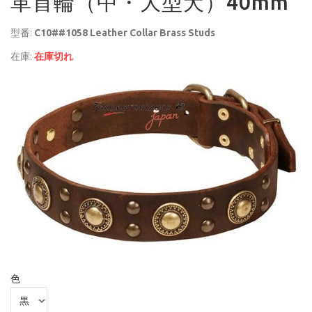
革首輪（中・大型犬）40mm
型番:
C10##1058 Leather Collar Brass Studs
在庫:
在庫切れ
色