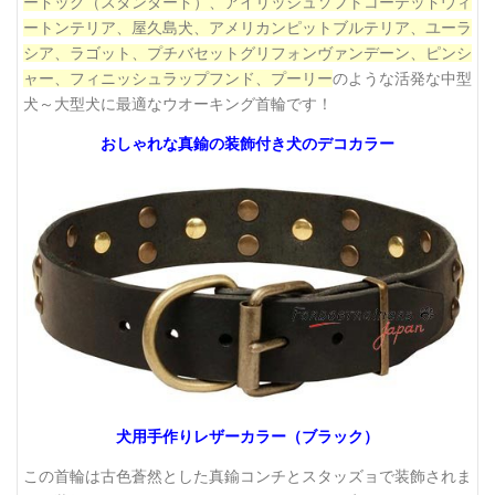
ードッグ（スタンダード）、アイリッシュソフトコーテッドウィ
ートンテリア、屋久島犬、アメリカンピットブルテリア、ユーラ
シア、ラゴット、プチバセットグリフォンヴァンデーン、ピンシ
ャー、フィニッシュラップフンド、プーリー
のような活発な中型
犬～大型犬に最適なウオーキング首輪です！
おしゃれな真鍮の装飾付き犬のデコカラー
犬用手作りレザーカラー（ブラック）
この首輪は古色蒼然とした真鍮コンチとスタッズョで装飾されま