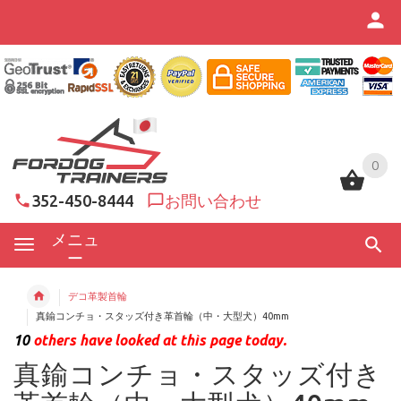
0
0
352-450-8444
お問い合わせ
メニュ
ー
デコ革製首輪
真鍮コンチョ・スタッズ付き革首輪（中・大型犬）40mm
10
others have looked at this page today.
真鍮コンチョ・スタッズ付き