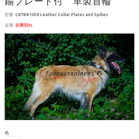
鍮プレート付 革製首輪
型番:
C87##1058 Leather Collar Plates and Spikes
在庫:
在庫切れ
色