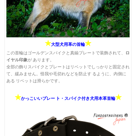
✯
✯
大型犬用革の首輪
この首輪はゴールデンスパイクと真鍮プレートで装飾されて、
ロ
イヤル印象
が あります。
全部の飾りスパイクとプレートはリベットでしっかりと固定され
て、緩みません。怪我や毛切れなどを防止す るように、内側に
ある リベットは滑らかです。
✯
✯
かっこいいプレー ト・スパイク付き犬用本革首輪