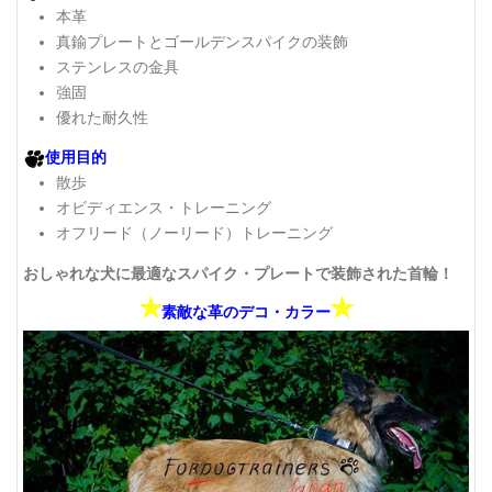
本革
真鍮プレートとゴールデンスパイクの装飾
ステンレスの金具
強固
優れた耐久性
使用目的
散歩
オビディエンス・トレーニング
オフリード（ノーリード）トレーニング
おしゃれな犬に最適なスパイク・プレートで装飾された首輪！
✯
✯
素敵な革のデコ・カラー