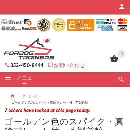
0
0
352-450-8444
お問い合わせ
メニュ
ー
タービュレン
ゴールデン色のスパイク・真鍮プレート付 革製首輪
7
others have looked at this page today.
ゴールデン色のスパイク・真