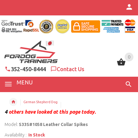
0
0
352-450-8444
Contact Us
MENU
German Shepherd Dog
4
others have looked at this page today.
Model:
S33S#1058 Leather Collar Spikes
Availability :
In Stock