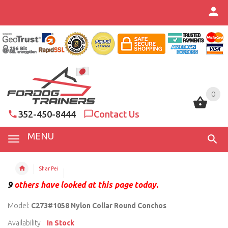
0
0
352-450-8444
Contact Us
MENU
Shar Pei
9
others have looked at this page today.
Model:
C273#1058 Nylon Collar Round Conchos
Availability :
In Stock