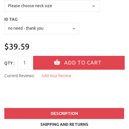
ID TAG
$39.59
QTY :
Current Reviews:
Add Your Review
DESCRIPTION
SHIPPING AND RETURNS