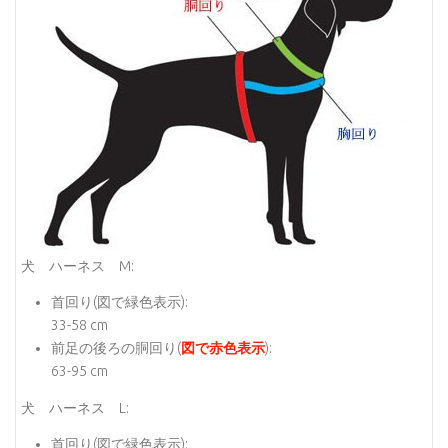
犬 ハーネス M:
首回り(
図で緑色表示
):
33-58 cm
前足の後ろの胴回り(
図で赤色表示
):
63-95 cm
犬 ハーネス L:
首回り(
図で緑色表示
):