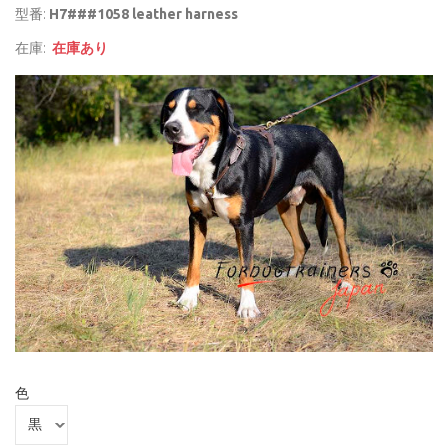
型番:
H7###1058 leather harness
在庫:
在庫あり
色