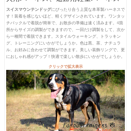
スイスマウンテンドッグ
にぴったり合う上質な本革製ハーネスで
す！装着を感じないほど、軽くデザインされています。ワンタッ
チバックルで着脱が簡単で、お散歩の準備は速く済みます。4箇
所からサイズの調製ができますので、一回だけ調製をして、次か
ら一種間で着脱できます。スタイルウォーキング、トラッキン
グ、トレーニングにいかがでしょうか。色は黒、茶、ナチュラ
ル、お好みに合わせて調製ができます。美しい装飾リングで、更
におしゃれ感がアップ！快適で楽しい散歩にいかがでしょうか。
クリックで拡大表示