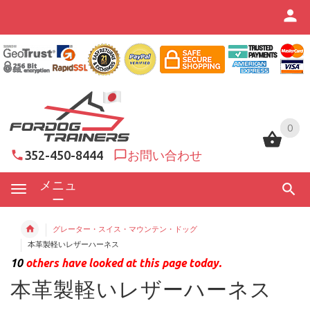
0
0
352-450-8444
お問い合わせ
メニュ
ー
グレーター・スイス・マウンテン・ドッグ
本革製軽いレザーハーネス
10
others have looked at this page today.
本革製軽いレザーハーネス