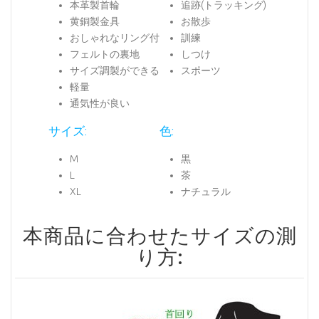
本革製首輪
追跡(トラッキング)
黄銅製金具
お散歩
おしゃれなリング付
訓練
フェルトの裏地
しつけ
サイズ調製ができる
スポーツ
軽量
通気性が良い
サイズ:
色:
M
黒
L
茶
XL
ナチュラル
本商品に合わせたサイズの測
り方: