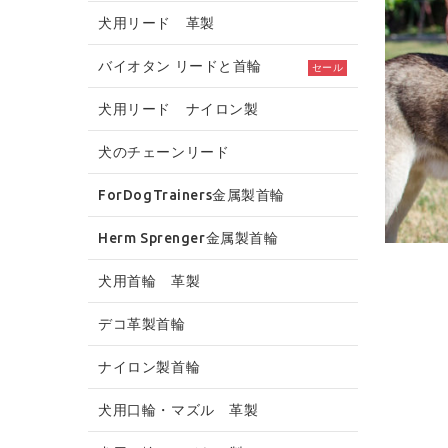
犬用リード 革製
バイオタン リードと首輪
セール
犬用リード ナイロン製
犬のチェーンリード
ForDogTrainers金属製首輪
Herm Sprenger金属製首輪
犬用首輪 革製
デコ革製首輪
ナイロン製首輪
犬用口輪・マズル 革製