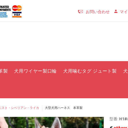
お問い合わせ
マイ
革製
犬用ワイヤー製口輪
犬用噛むタグ ジュート製
犬
エスト・シベリアン・ライカ
大型犬用ハーネス 本革製
型番:
H1##
6
others 