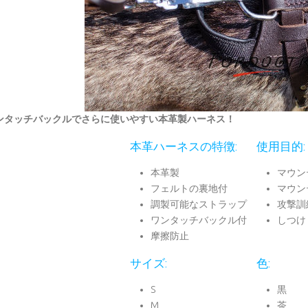
ンタッチバックルでさらに使いやすい本革製ハーネス！
本革ハーネスの特徴:
使用目的:
本革製
マウン
フェルトの裏地付
マウン
調製可能なストラップ
攻撃訓
ワンタッチバックル付
しつけ
摩擦防止
サイズ:
色:
S
黒
M
茶