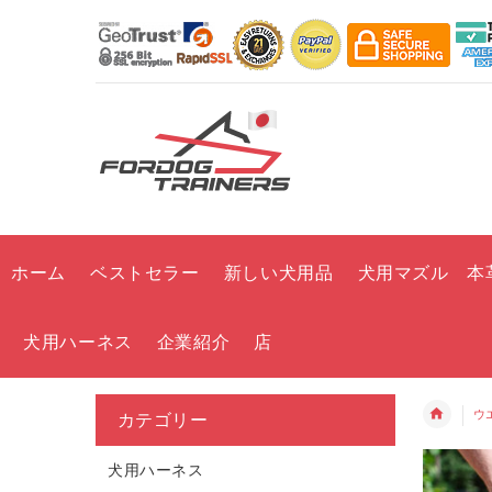
ホーム
ベストセラー
新しい犬用品
犬用マズル 本
犬用ハーネス
企業紹介
店
ウ
カテゴリー
犬用ハーネス