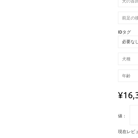
IDタグ
¥16,
値：
現在レビュ