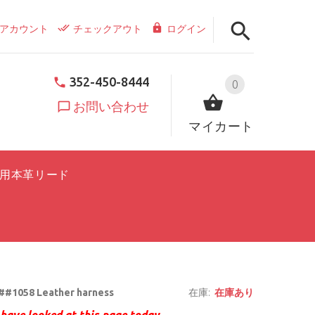
アカウント
チェックアウト
ログイン
352-450-8444
0
お問い合わせ
マイカート
用本革リード
#1058 Leather harness
在庫:
在庫あり
have looked at this page today.