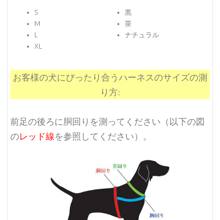
S
黒
M
茶
L
ナチュラル
XL
お客様の犬にぴったり合うハーネスのサイズの測
り方:
前足の後ろに胴回りを測ってください（以下の図
の
レッド線
を参照してください）。