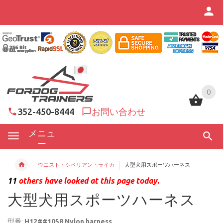
0
0
352-450-8444
お問い合わせ
メニュ
ー
ウエスト・シベリアン・ライカ
大型犬用スポーツハーネス
11
others have looked at this page today.
大型犬用スポーツハーネス
型番:
H12##1058 Nylon harness